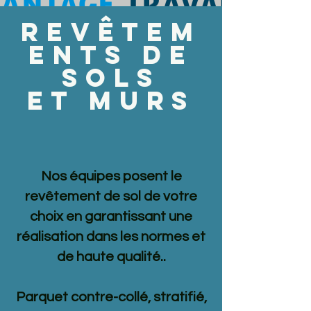
Revêtem
ents de
sols
et Murs
Nos équipes posent le
revêtement de sol de votre
choix en garantissant une
réalisation dans les normes et
de haute qualité..
Parquet contre-collé, stratifié,