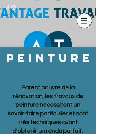
EINTURE
P
Parent pauvre de la
rénovation, les travaux de
peinture nécessitent un
savoir-faire particulier et sont
très techniques avant
d'obtenir un rendu parfait.