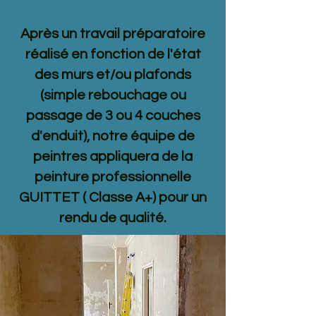
Après un travail préparatoire
réalisé en fonction de l'état
des murs et/ou plafonds
(simple rebouchage ou
passage de 3 ou 4 couches
d'enduit), notre équipe de
peintres appliquera de la
peinture professionnelle
GUITTET ( Classe A+) pour un
rendu de qualité.